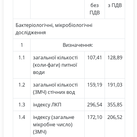
без
з ПДВ
ПДВ
Бактеріологічні, мікробіологічні
дослідження
1
Визначення:
1.1
загальної кількості
107,41
128,89
(коли-фаги) питної
води
1.2
загальної кількості
159,19
191,03
(ЗМЧ) стічних вод
1.3
індексу ЛКП
296,54
355,85
1.4
індексу (загальне
172,10
206,52
мікробне число)
(ЗМЧ)