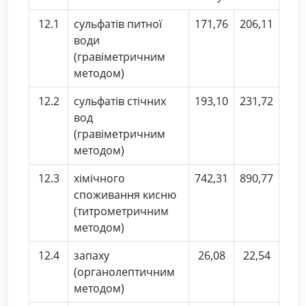
12.1
сульфатів питної
171,76
206,11
води
(гравіметричним
методом)
12.2
сульфатів стічних
193,10
231,72
вод
(гравіметричним
методом)
12.3
хімічного
742,31
890,77
споживання кисню
(титрометричним
методом)
12.4
запаху
26,08
22,54
(органолептичним
методом)