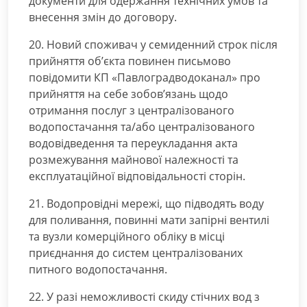
документи для одержання технічних умов та
внесення змін до договору.
20. Новий споживач у семиденний строк після
прийняття об’єкта повинен письмово
повідомити КП «Павлоградводоканал» про
прийняття на себе зобов’язань щодо
отримання послуг з централізованого
водопостачання та/або централізованого
водовідведення та переукладання акта
розмежування майнової належності та
експлуатаційної відповідальності сторін.
21. Водопровідні мережі, що підводять воду
для поливання, повинні мати запірні вентилі
та вузли комерційного обліку в місці
приєднання до систем централізованих
питного водопостачання.
22. У разі неможливості скиду стічних вод з