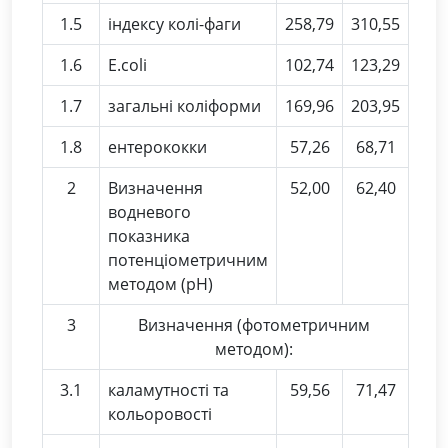
1.5
індексу колі-фаги
258,79
310,55
1.6
Е.соlі
102,74
123,29
1.7
загальні коліформи
169,96
203,95
1.8
ентерококки
57,26
68,71
2
Визначення
52,00
62,40
водневого
показника
потенціометричним
методом (рН)
3
Визначення (фотометричним
методом):
3.1
каламутності та
59,56
71,47
кольоровості