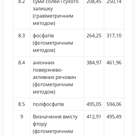
8.2
суми солей і сухого
208,45
250,14
залишку
(гравіметричним
методом)
8.3
фосфатів
264,25
317,10
(фотометричним
методом)
8.4
аніонних
384,97
461,96
поверхнево-
активних речовин
(фотометричним
методом)
8.5
поліфосфатів
495,05
594,06
9
Визначення вмісту
412,91
495,49
фтору
(фотометричним