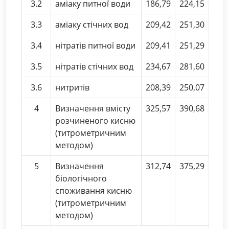
3.2
аміаку питної води
186,79
224,15
3.3
аміаку стічних вод
209,42
251,30
3.4
нітратів питної води
209,41
251,29
3.5
нітратів стічних вод
234,67
281,60
3.6
нитритів
208,39
250,07
4
Визначення вмісту
325,57
390,68
розчиненого кисню
(титрометричним
методом)
5
Визначення
312,74
375,29
біологічного
споживання кисню
(титрометричним
методом)