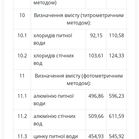
методом)
10
Визначення вмісту (титрометричним
методом):
10.1
хлоридів питної
92,15
110,58
води
10.2
хлоридів стічних
103,61
124,33
вод
11
Визначення вмісту (фотометричним
методом):
11.1
алюмінію питної
496,86
596,23
води
11.2
алюмінію стічних
509,66
611,59
вод
11.3
цинку питної води
454,93
545,92