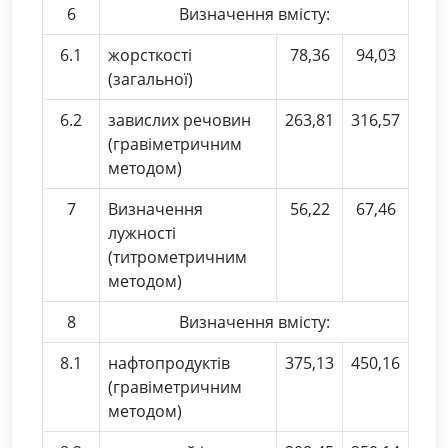
6
Визначення вмісту:
6.1
жорсткості
78,36
94,03
(загальної)
6.2
завислих речовин
263,81
316,57
(гравіметричним
методом)
7
Визначення
56,22
67,46
лужності
(титрометричним
методом)
8
Визначення вмісту:
8.1
нафтопродуктів
375,13
450,16
(гравіметричним
методом)