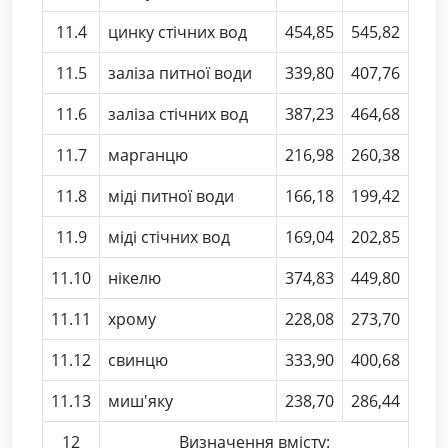
11.4
цинку стічних вод
454,85
545,82
11.5
заліза питної води
339,80
407,76
11.6
заліза стічних вод
387,23
464,68
11.7
марганцю
216,98
260,38
11.8
міді питної води
166,18
199,42
11.9
міді стічних вод
169,04
202,85
11.10
нікелю
374,83
449,80
11.11
хрому
228,08
273,70
11.12
свинцю
333,90
400,68
11.13
миш'яку
238,70
286,44
12
Визначення вмісту: