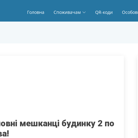
Головна
Споживачам
QR-коди
Особов
новні мешканці будинку 2 по
ва!