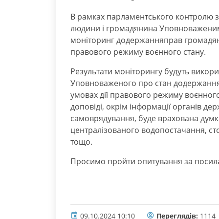
В рамках парламентського контролю з
людини і громадянина Уповноваженим
моніторинг додержанняправ громадян н
правового режиму воєнного стану.
Результати моніторингу будуть викорис
Уповноваженого про стан додержання 
умовах дії правового режиму воєнного 
доповіді, окрім інформації органів де
самоврядування, буде врахована думк
централізованого водопостачання, сто
тощо.
Просимо пройти опитування за поси
09.10.2024 10:10
Переглядів:
1114