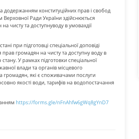
а додержанням конституційних прав і свобод
 Верховної Ради України здійснюється
а чисту та доступнуводу в умовахдії
тані при підготовці спеціальної доповіді
прав громадян на чисту та доступну воду в
стану. У рамках підготовки спеціальної
ржавної влади та органів місцевого
а громадян, які є споживачами послуги
совно якості води, тарифів на водопостачання
ланням
https://forms.gle/nFnAhfw6gWq8gYnD7