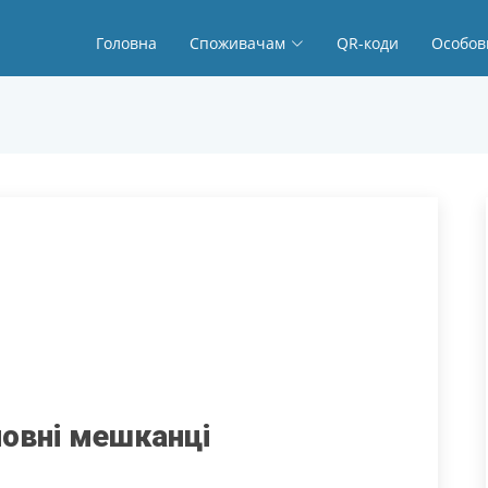
Головна
Споживачам
QR-коди
Особов
новні мешканці