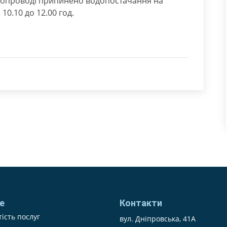
водопроводі припинено водопостачання на
10.10 до 12.00 год.
е
Контакти
ість послуг
вул. Дніпровська, 41А