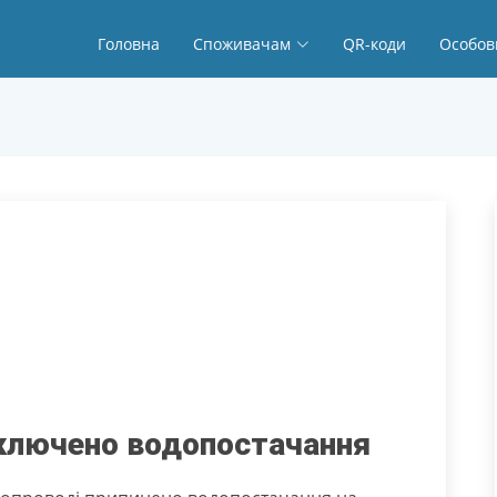
Головна
Споживачам
QR-коди
Особов
ідключено водопостачання